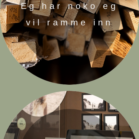
Eg har noko eg
vil ramme inn