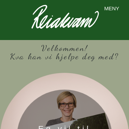
MENY
Velkommen!
Kva kan vi hjelpe deg med?
Eg vil til