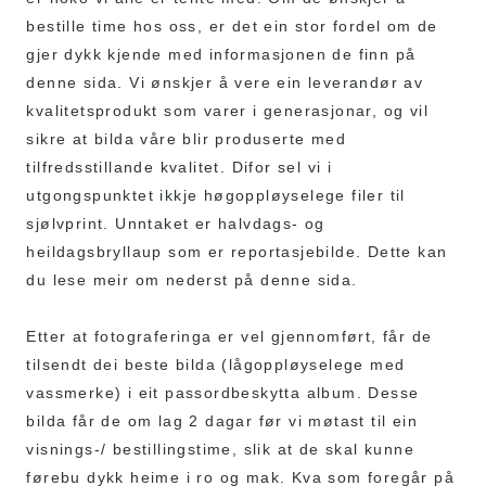
bestille time hos oss, er det ein stor fordel om de
gjer dykk kjende med informasjonen de finn på
denne sida. Vi ønskjer å vere ein leverandør av
kvalitetsprodukt som varer i generasjonar, og vil
sikre at bilda våre blir produserte med
tilfredsstillande kvalitet. Difor sel vi i
utgongspunktet ikkje høgoppløyselege filer til
sjølvprint. Unntaket er halvdags- og
heildagsbryllaup som er reportasjebilde. Dette kan
du lese meir om nederst på denne sida.
Etter at fotograferinga er vel gjennomført, får de
tilsendt dei beste bilda (lågoppløyselege med
vassmerke) i eit passordbeskytta album. Desse
bilda får de om lag 2 dagar før vi møtast til ein
visnings-/ bestillingstime, slik at de skal kunne
førebu dykk heime i ro og mak. Kva som foregår på