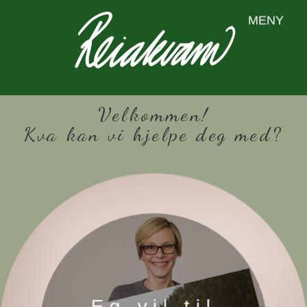
MENY
Velkommen!
Kva kan vi hjelpe deg med?
Eg vil til