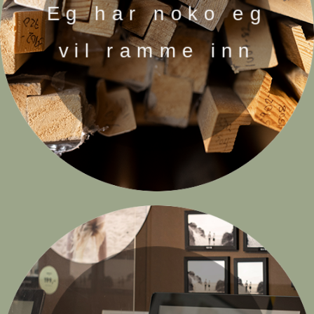
Eg har noko eg
vil ramme inn