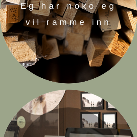
Eg har noko eg
vil ramme inn