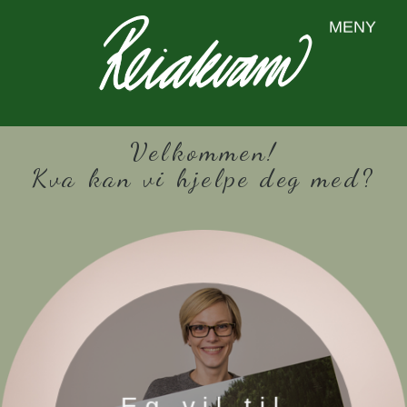
MENY
Velkommen!
Kva kan vi hjelpe deg med?
Eg vil til