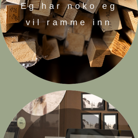
Eg har noko eg
vil ramme inn