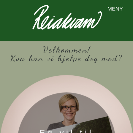
MENY
Velkommen!
Kva kan vi hjelpe deg med?
Eg vil til