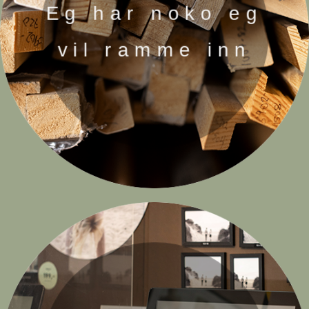
Eg har noko eg
vil ramme inn