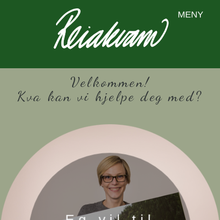
MENY
Velkommen!
Kva kan vi hjelpe deg med?
Eg vil til